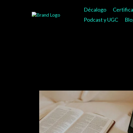
Décalogo
Certific
Podcast y UGC
Blo