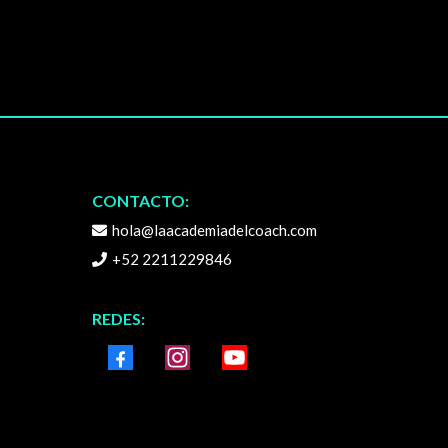
CONTACTO:
hola@laacademiadelcoach.com
+52 2211229846
REDES: