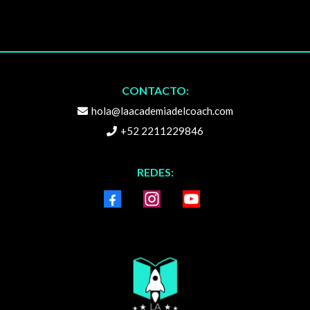
CONTACTO:
hola@laacademiadelcoach.com
+52 2211229846
REDES: